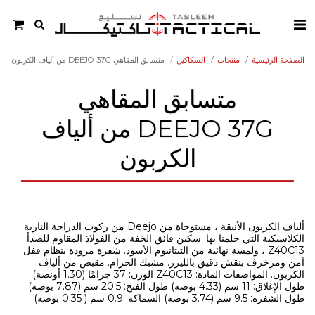
الصفحة الرئيسية
منتجات
السكاكين
متسابق المقاهي DEEJO 37G من ألياف الكربون
متسابق المقاهي
DEEJO 37G من ألياف
الكربون
ألياف الكربون الأنيقة ، مستوحاة من Deejo من ركوب الدراجة النارية
الكلاسيكية التي حلمنا بها. سكين فائق الخفة من الفولاذ المقاوم للصدأ
Z40C13 ، ولمسة نهائية من التيتانيوم الأسود. شفرة مزودة بنظام قفل
آمن ومزخرف بنقش دقيق بالليزر. مشبك الحزام. مقبض من ألياف
الكربون. المواصفات المادة: Z40C13 الوزن: 37 جرامًا (1.30 أونصة)
طول الإغلاق: 11 سم (4.33 بوصة) طول الفتح: 20.5 سم (7.87 بوصة)
طول الشفرة: 9.5 سم (3.74 بوصة) السماكة: 0.9 سم ( 0.35 بوصة)