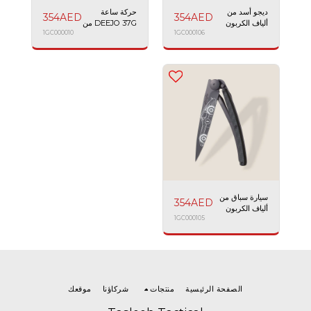
ديجو أسد من
حركة ساعة
354
AED
354
AED
ألياف الكربون
DEEJO 37G من
الأسود 37 جرام
1GC000106
ألياف الكربون
1GC000010
سيارة سباق من
354
AED
ألياف الكربون
1GC000105
DEEJO 37G
الصفحة الرئيسية
منتجات
شركاؤنا
موقعك