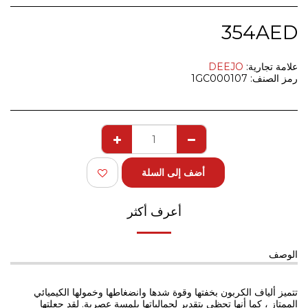
354
AED
علامة تجارية:
DEEJO
رمز الصنف:
1GC000107
أضف إلى السلة
أعرف أكثر
الوصف
تتميز ألياف الكربون بخفتها وقوة شدها وانضغاطها وخمولها الكيميائي
الممتاز ، كما أنها تحظى بتقدير لجمالياتها بلمسة عصرية. لقد جعلتها