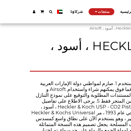
رئيسية
منتجات
شركاؤنا
د ، Airsoft
HECKLER & KOCH USP - CO2 PISTOL NBB ، أسود ،
* هام: إرشادات المشتري والمستخدم 1. صارم لمواطني دولة الإمارات العربية
المتحدة فقط. 2. فقط 18 عامًا فما فوق يمكنهم شراء واستخدام Airsoft و
 تقديم المستندات المطلوبة والتوقيع على نموذج التنازل
ملغى وباطلاً. 4. متوفر للشراء من المتجر فقط 5. يرجى الاطلاع على تفاصيل
الاتصال لعنوان متجرنا Heckler & Koch USP - CO2 Pistol NBB ، أسود ،
Airsoft منذ ظهوره لأول مرة في عام 1993 ، مر Heckler & Kochs Universal
Selfloa بتطور كبير ، وهو يستخدم الآن على نطاق واسع كمسدس
المسلحة. يجعل تصميم هذه النسخة المتماثلة
م لهواة الجمع والرماة على حد سواء. تم اختيار