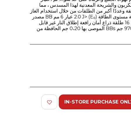
لكربون والشريحة المعدنية لهذا المسدس ، مما
ئقة وعددًا أكبر من الطلقات من خلال استخدام الغاز
بشكل أكثر كفاءة. البيانات الفنية مستوى الطاقة (E₀) <2.0 J عيار 6 مم BB مصدر
الطاقة 1x 12 جرام سعة المجلة 16 طلقة ذراع أمان رافعة إطلاق النار غير قابل
للتعديل الطول 192 مم الوزن 970 جم BBs الموصى بها 0،20 جم الحافظة من
IN-STORE PURCHASE ONL