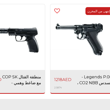
نتهى من المخزن
Legends P.08 -
منطقة القتال COP SK
D
1218
AED
مسدس CO2 NBB ،
مع ضاغط وهمي -
2.5874
د ، Airsoft
مسدس ثاني أكسيد
الكربون