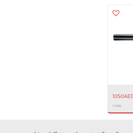
1050
AE
2.5958