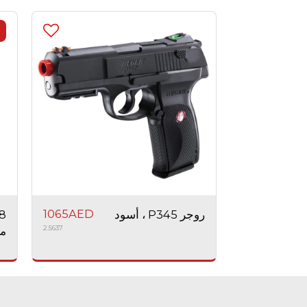
إ
1065
AED
روجر P345 ، أسود
2.5637
أسو