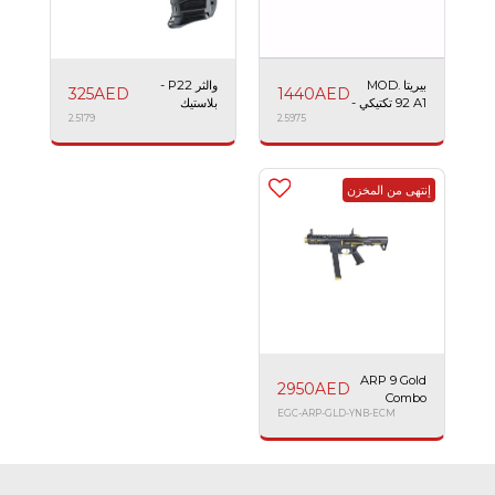
بيريتا MOD.
والثر P22 -
325
AED
1440
AED
92 A1 تكتيكي -
بلاستيك
بلاستيك AEG
2.5975
2.5179
إنتهى من المخزن
ARP 9 Gold
2950
AED
Combo
EGC-ARP-GLD-YNB-ECM