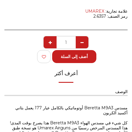
علامة تجارية:
UMAREX
رمز الصنف:
2.6357
أضف إلى السلة
أعرف أكثر
الوصف
مسدس Beretta M9A3 أوتوماتيكي بالكامل عيار 177 يعمل بثاني
أكسيد الكربون
كل شيء في مسدس الهواء Beretta M9A3 هذا يصرخ بوقت المدى!
هذا المسدس المرخص رسميًا من Umarex Airguns هو نسخة طبق