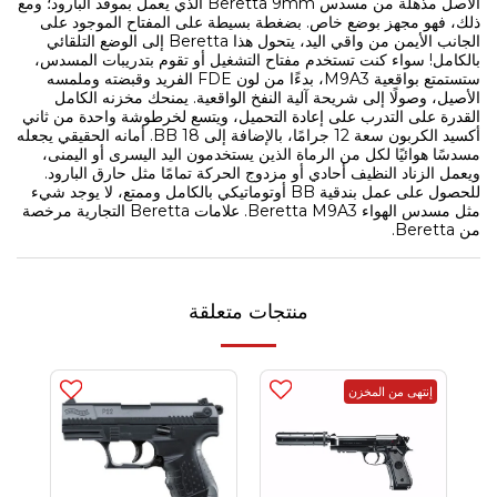
الأصل مذهلة من مسدس Beretta 9mm الذي يعمل بموقد البارود؛ ومع
ذلك، فهو مجهز بوضع خاص. بضغطة بسيطة على المفتاح الموجود على
الجانب الأيمن من واقي اليد، يتحول هذا Beretta إلى الوضع التلقائي
بالكامل! سواء كنت تستخدم مفتاح التشغيل أو تقوم بتدريبات المسدس،
ستستمتع بواقعية M9A3، بدءًا من لون FDE الفريد وقبضته وملمسه
الأصيل، وصولًا إلى شريحة آلية النفخ الواقعية. يمنحك مخزنه الكامل
القدرة على التدرب على إعادة التحميل، ويتسع لخرطوشة واحدة من ثاني
أكسيد الكربون سعة 12 جرامًا، بالإضافة إلى 18 BB. أمانه الحقيقي يجعله
مسدسًا هوائيًا لكل من الرماة الذين يستخدمون اليد اليسرى أو اليمنى،
ويعمل الزناد النظيف أحادي أو مزدوج الحركة تمامًا مثل حارق البارود.
للحصول على عمل بندقية BB أوتوماتيكي بالكامل وممتع، لا يوجد شيء
مثل مسدس الهواء Beretta M9A3. علامات Beretta التجارية مرخصة
من Beretta.
منتجات متعلقة
إنتهى من المخزن